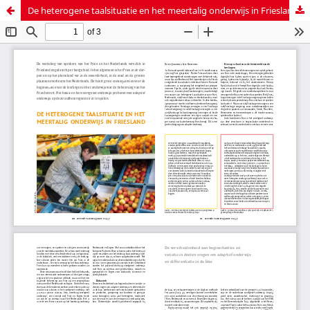
De heterogene taalsituatie en het meertalig onderwijs in Friesland