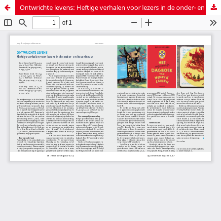
Ontwrichte levens: Heftige verhalen voor lezers in de onder- en bovenbouw