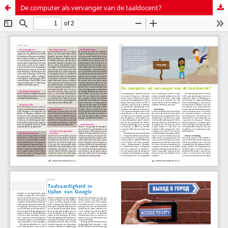
De computer als vervanger van de taaldocent?