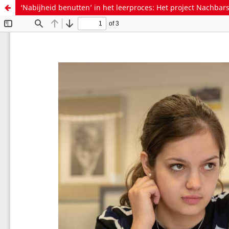
‘Nabijheid benutten’ in het leerproces: Het project Nachba