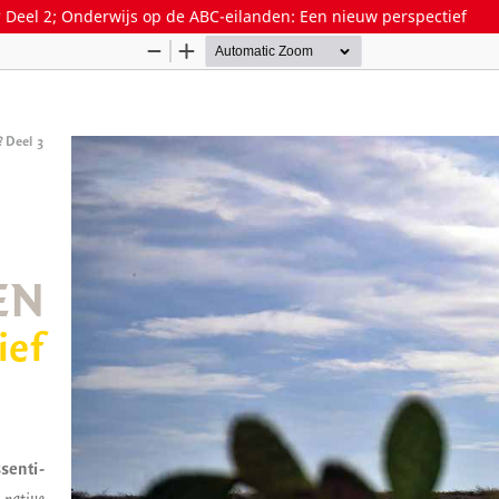
 Deel 2; Onderwijs op de ABC-eilanden: Een nieuw perspectief