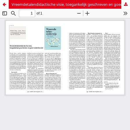
Vreemdetalendidactische visie, toegankelijk geschreven en goed onderbouwd