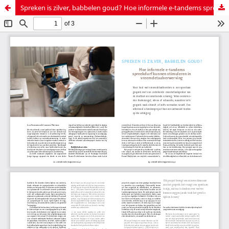
Spreken is zilver, babbelen goud? Hoe informele e-tandems spreekdurf kunnen stimuleren in vreemdetaalverwerving