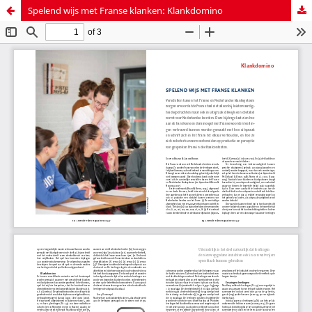
Spelend wijs met Franse klanken: Klankdomino