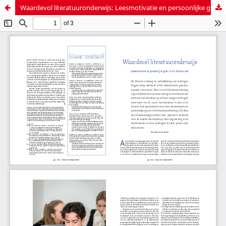
Waardevol literatuuronderwijs: Leesmotivatie en persoonlijke groei in de literatuurles