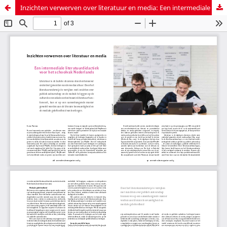
Inzichten verwerven over literatuur en media: Een intermediale literatuur-didactiek voor het schoolvak Nederlands