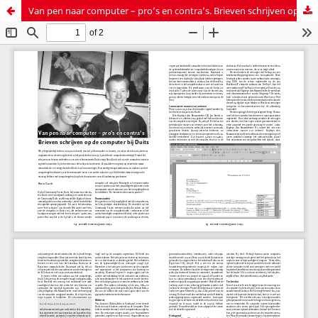
Van pen naar computer – pro’s en contra’s. Brieven schrijven op de computer bij Duits