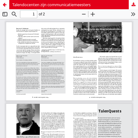
Talendocenten zijn communicatiemeesters