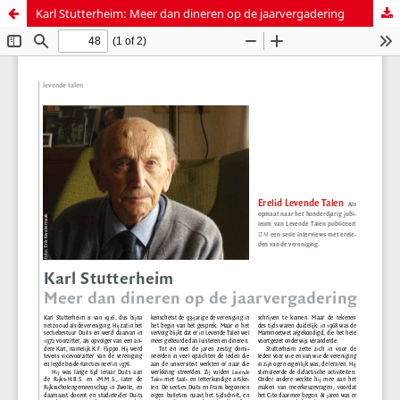
Karl Stutterheim: Meer dan dineren op de jaarvergadering