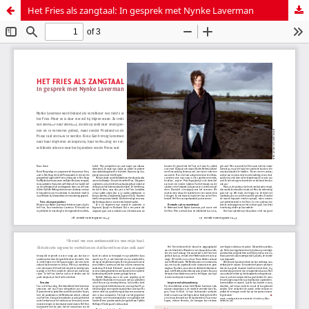
Het Fries als zangtaal: In gesprek met Nynke Laverman