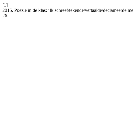
[1]
2015. Poëzie in de klas: ‘Ik schreef/tekende/vertaalde/declameerde met
26.