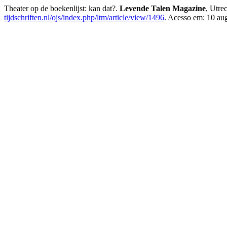
Theater op de boekenlijst: kan dat?.
Levende Talen Magazine
, Utre
tijdschriften.nl/ojs/index.php/ltm/article/view/1496
. Acesso em: 10 au