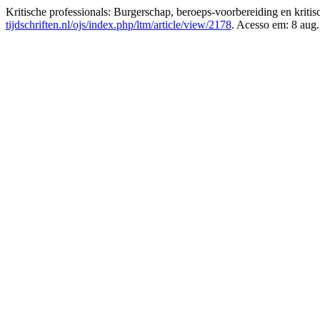
Kritische professionals: Burgerschap, beroeps-voorbereiding en kriti
tijdschriften.nl/ojs/index.php/ltm/article/view/2178
. Acesso em: 8 aug.