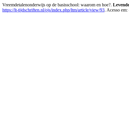
Vreemdetalenonderwijs op de basisschool: waarom en hoe?.
Levende
https://lt-tijdschriften.nl/ojs/index.php/ltm/article/view/93
. Acesso em: 