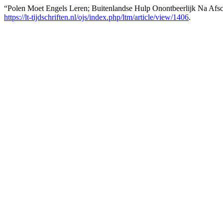
“Polen Moet Engels Leren; Buitenlandse Hulp Onontbeerlijk Na Afsc
https://lt-tijdschriften.nl/ojs/index.php/ltm/article/view/1406
.