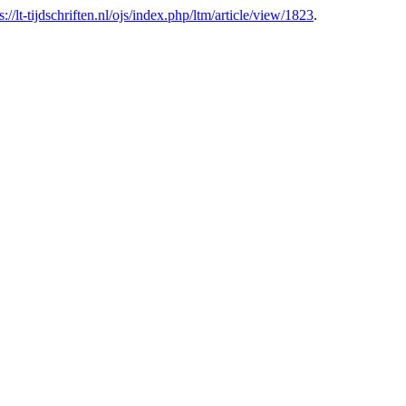
s://lt-tijdschriften.nl/ojs/index.php/ltm/article/view/1823
.