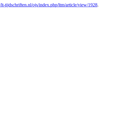
//lt-tijdschriften.nl/ojs/index.php/ltm/article/view/1928
.