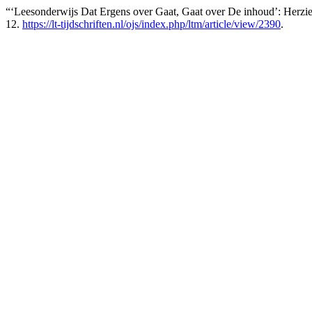
“‘Leesonderwijs Dat Ergens over Gaat, Gaat over De inhoud’: Herzie
12.
https://lt-tijdschriften.nl/ojs/index.php/ltm/article/view/2390
.