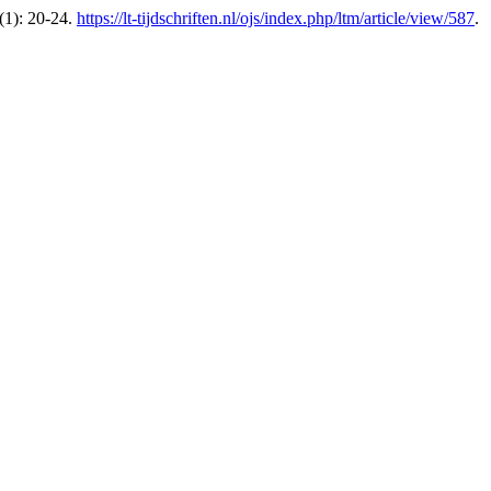
(1): 20-24.
https://lt-tijdschriften.nl/ojs/index.php/ltm/article/view/587
.