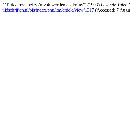
“’Turks moet net zo’n vak worden als Frans’” (1993)
Levende Talen 
tijdschriften.nl/ojs/index.php/ltm/article/view/1317
(Accessed: 7 Augus