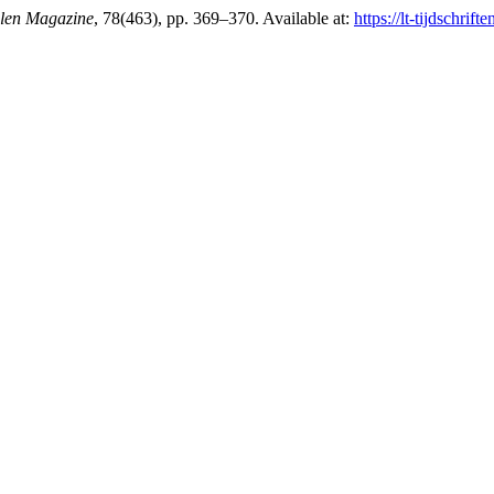
len Magazine
, 78(463), pp. 369–370. Available at:
https://lt-tijdschrif