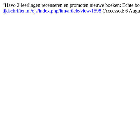
“Havo 2-leerlingen recenseren en promoten nieuwe boeken: Echte boek
tijdschriften.nl/ojs/index.php/ltm/article/view/1598
(Accessed: 6 Augus