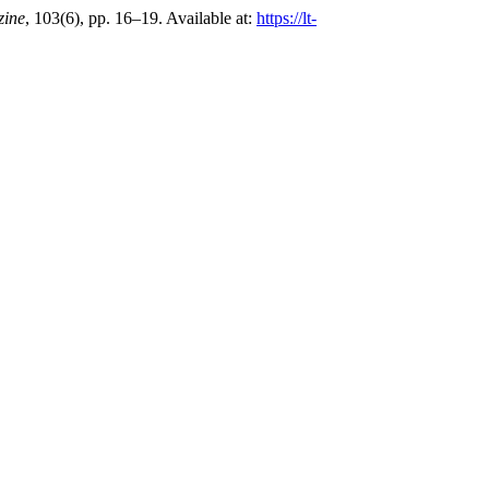
zine
, 103(6), pp. 16–19. Available at:
https://lt-