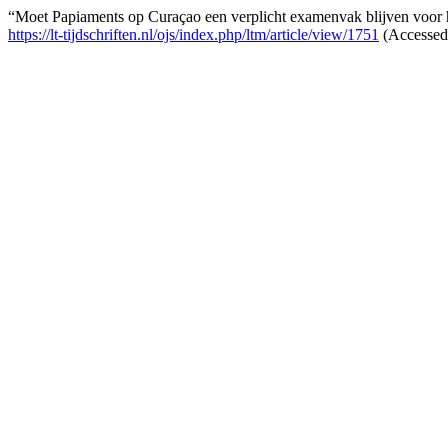
“Moet Papiaments op Curaçao een verplicht examenvak blijven voor
https://lt-tijdschriften.nl/ojs/index.php/ltm/article/view/1751
(Accessed: