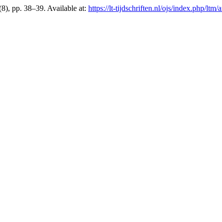
(8), pp. 38–39. Available at:
https://lt-tijdschriften.nl/ojs/index.php/ltm