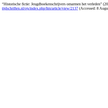
“Historische fictie: Jeugdboekenschrijvers omarmen het verleden” (2
tijdschriften.nl/ojs/index.php/ltm/article/view/2137
(Accessed: 8 Augus