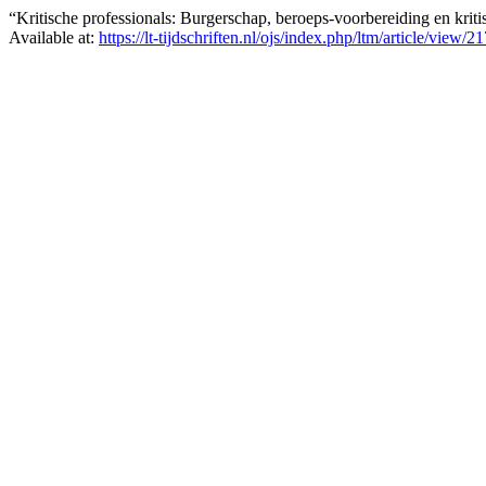
“Kritische professionals: Burgerschap, beroeps-voorbereiding en kri
Available at:
https://lt-tijdschriften.nl/ojs/index.php/ltm/article/view/2