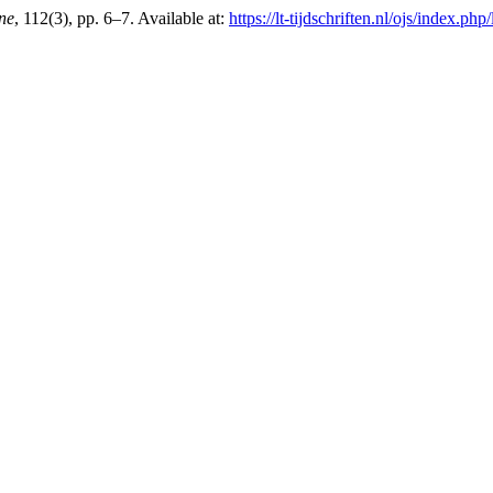
ne
, 112(3), pp. 6–7. Available at:
https://lt-tijdschriften.nl/ojs/index.ph