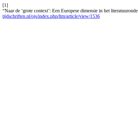
[1]
“Naar de ‘grote context’: Een Europese dimensie in het literatuurond
tijdschriften.nl/ojs/index.php/ltm/article/view/1536