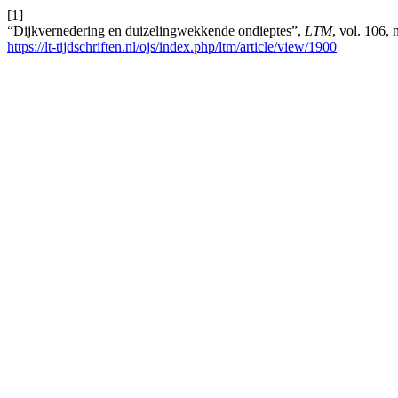
[1]
“Dijkvernedering en duizelingwekkende ondieptes”,
LTM
, vol. 106,
https://lt-tijdschriften.nl/ojs/index.php/ltm/article/view/1900