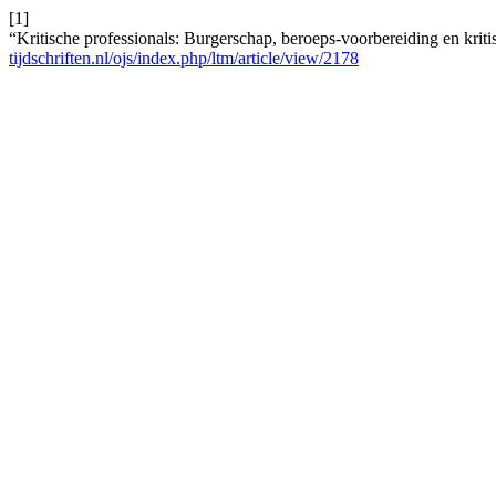
[1]
“Kritische professionals: Burgerschap, beroeps-voorbereiding en krit
tijdschriften.nl/ojs/index.php/ltm/article/view/2178