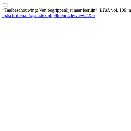
[1]
“Taalbeschouwing: Van begrippenlijst naar leerlijn”,
LTM
, vol. 109, 
tijdschriften.nl/ojs/index.php/ltm/article/view/2256