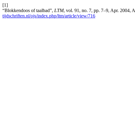
[1]
“Blokkendoos of taalbad”,
LTM
, vol. 91, no. 7, pp. 7–9, Apr. 2004,
tijdschriften.nl/ojs/index.php/ltm/article/view/716