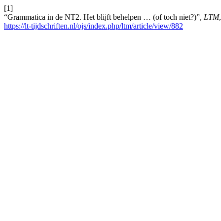
[1]
“Grammatica in de NT2. Het blijft behelpen … (of toch niet?)”,
LTM
https://lt-tijdschriften.nl/ojs/index.php/ltm/article/view/882