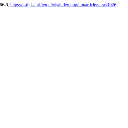
266-9,
https://lt-tijdschriften.nl/ojs/index.php/ltm/article/view/1026
.