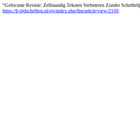
“Gefocuste Revisie: Zelfstandig Teksten Verbeteren Zonder Schriftel
https://lt-tijdschriften.nl/ojs/index.php/ltm/article/view/2169
.