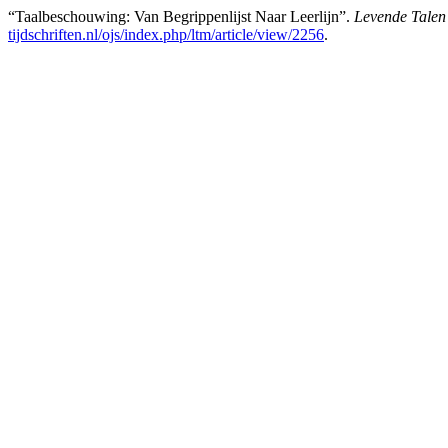
“Taalbeschouwing: Van Begrippenlijst Naar Leerlijn”.
Levende Talen
tijdschriften.nl/ojs/index.php/ltm/article/view/2256
.