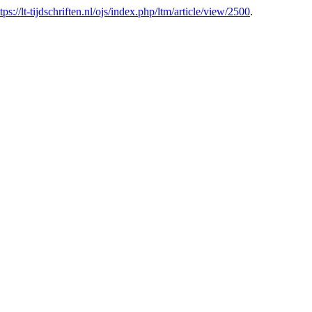
tps://lt-tijdschriften.nl/ojs/index.php/ltm/article/view/2500
.