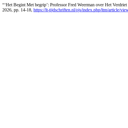
“‘Het Begint Met begrip’: Professor Fred Weerman over Het Verdrie
2026, pp. 14-18,
https://lt-tijdschriften.nl/ojs/index.php/ltm/article/vi