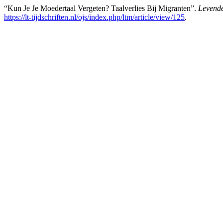
“Kun Je Je Moedertaal Vergeten? Taalverlies Bij Migranten”.
Levend
https://lt-tijdschriften.nl/ojs/index.php/ltm/article/view/125
.