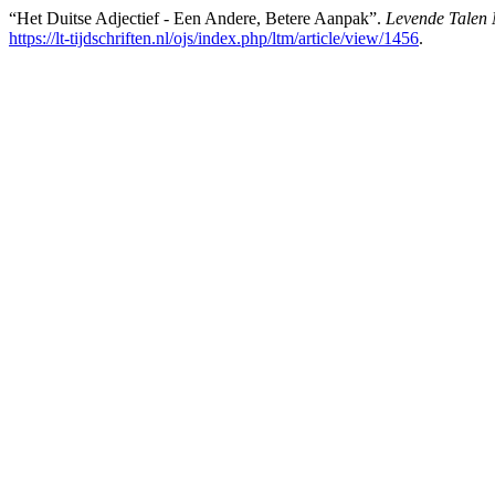
“Het Duitse Adjectief - Een Andere, Betere Aanpak”.
Levende Talen
https://lt-tijdschriften.nl/ojs/index.php/ltm/article/view/1456
.