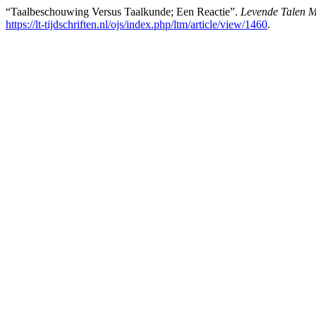
“Taalbeschouwing Versus Taalkunde; Een Reactie”.
Levende Talen 
https://lt-tijdschriften.nl/ojs/index.php/ltm/article/view/1460
.