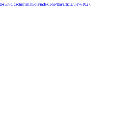
tps://lt-tijdschriften.nl/ojs/index.php/ltm/article/view/1827
.