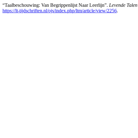
“Taalbeschouwing: Van Begrippenlijst Naar Leerlijn”.
Levende Talen
https://lt-tijdschriften.nl/ojs/index.php/ltm/article/view/2256
.