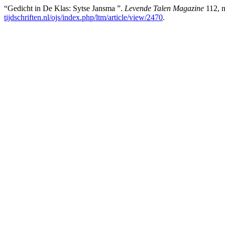
“Gedicht in De Klas: Sytse Jansma ”.
Levende Talen Magazine
112, n
tijdschriften.nl/ojs/index.php/ltm/article/view/2470
.