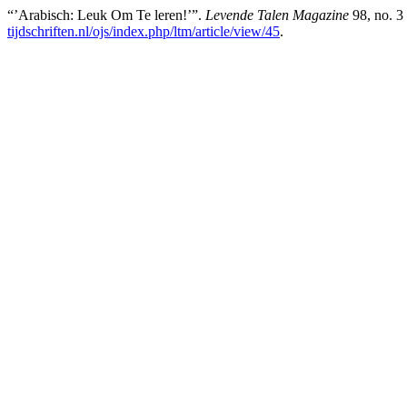
“’Arabisch: Leuk Om Te leren!’”.
Levende Talen Magazine
98, no. 3
tijdschriften.nl/ojs/index.php/ltm/article/view/45
.