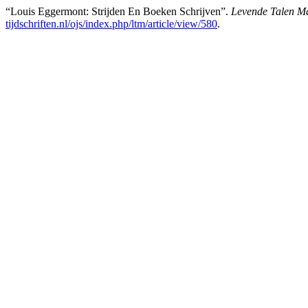
“Louis Eggermont: Strijden En Boeken Schrijven”.
Levende Talen M
tijdschriften.nl/ojs/index.php/ltm/article/view/580
.